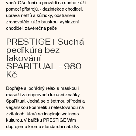
vodě. Ošetření se provádí na suché kůži
pomocí přístrojů. - dezinfekce chodidel,
úprava nehtů a kůžičky, odstranění
zrohovatělé kůže bruskou, vyhlazení
chodidel, závěrečná péče
PRESTIGE l Suchá
pedikúra bez
lakování
SPARITUAL - 980
Kč
Dopřejte si pořádný relax s maskou i
masáží za doprovodu luxusní značky
SpaRitual. Jedná se o šetrnou přírodní a
veganskou kosmetiku netestovanou na
zvířatech, která se inspiruje wellness
kulturou. V balíčku PRESTIGE Vám
dopřejeme kromě standardní nabídky
nápojů i matcha drinky nebo prosecco.