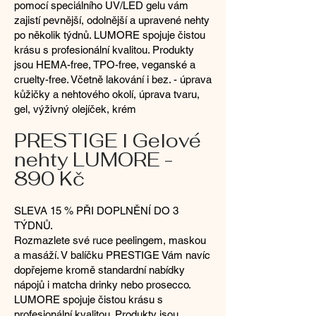
pomocí speciálního UV/LED gelu vám
zajistí pevnější, odolnější a upravené nehty
po několik týdnů. LUMORE spojuje čistou
krásu s profesionální kvalitou. Produkty
jsou HEMA-free, TPO-free, veganské a
cruelty-free. Včetně lakování i bez. - úprava
kůžičky a nehtového okolí, úprava tvaru,
gel, výživný olejíček, krém
PRESTIGE l Gelové
nehty LUMORE -
890 Kč
SLEVA 15 % PŘI DOPLNĚNÍ DO 3
TÝDNŮ.
Rozmazlete své ruce peelingem, maskou
a masáží. V balíčku PRESTIGE Vám navíc
dopřejeme kromě standardní nabídky
nápojů i matcha drinky nebo prosecco.
LUMORE spojuje čistou krásu s
profesionální kvalitou. Produkty jsou