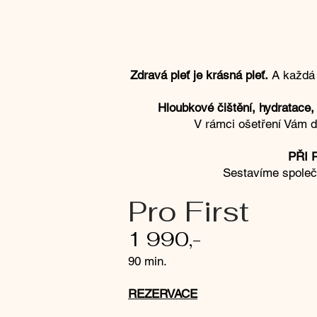
Zdravá pleť je krásná pleť.
A každá p
Hloubkové čištění, hydratace, 
V rámci ošetření Vám 
PŘI 
Sestavíme společn
Pro First
1 990,-
90 min.
REZERVACE