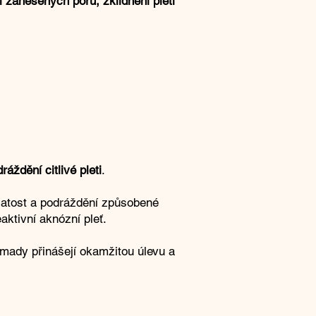
í
zanesených pórů, zklidnění pleti
áždění citlivé pleti
.
pjatost a podráždění způsobené
aktivní aknózní pleť.
omady přinášejí okamžitou úlevu a