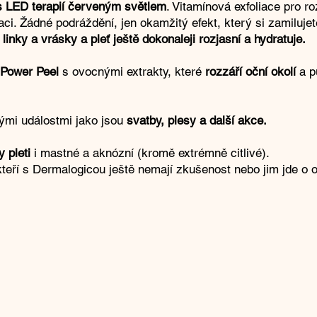
 s LED terapií červeným světlem
. Vitamínová exfoliace pro ro
ci. Žádné podráždění, jen okamžitý efekt, který si zamiluje
nky a vrásky a pleť ještě dokonaleji rozjasní a hydratuje.
 Power Peel
s ovocnými extrakty, které
rozzáří oční okolí
a p
tými událostmi jako jsou
svatby, plesy a další akce.
y pleti
i mastné a aknózní (kromě extrémně citlivé).
kteří s Dermalogicou ještě nemají zkušenost nebo jim jde o o