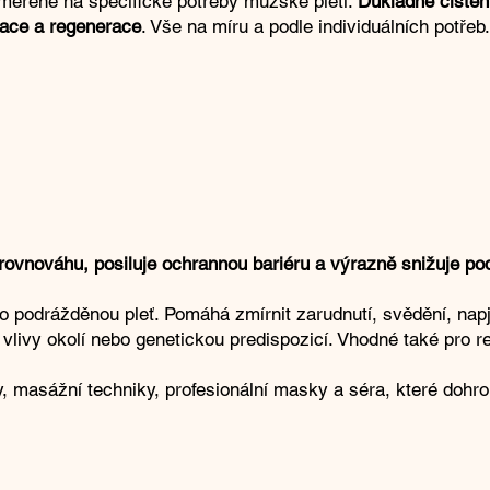
ěřené na specifické potřeby mužské pleti.
Důkladné čištěn
ace a regenerace
. Vše na míru a podle individuálních potřeb.
rovnováhu, posiluje ochrannou bariéru a výrazně snižuje podr
ebo podrážděnou pleť. Pomáhá zmírnit zarudnutí, svědění, na
vlivy okolí nebo genetickou predispozicí. Vhodné také pro re
ky, masážní techniky, profesionální masky a séra, které dohr