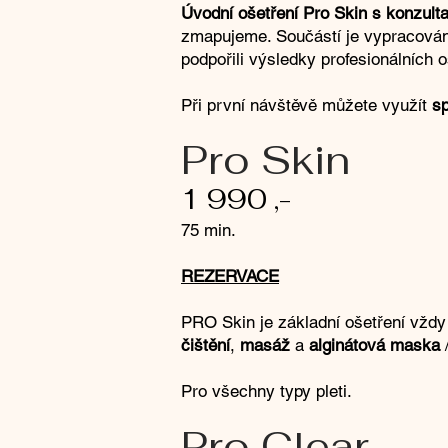
Úvodní ošetření Pro Skin s konzulta
zmapujeme. Součástí je vypracován
podpořili výsledky profesionálních o
Při první návštěvě můžete využít
sp
Pro Skin
1 990 ,-
​75
min.
REZERVACE
PRO Skin je základní ošetření vž
čištění
,
masáž
a
alginátová
maska
Pro všechny typy pleti.
Pro Clear