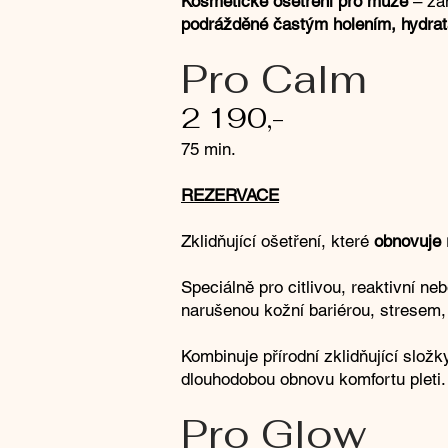
Kosmetické ošetření pro muže
– zam
podrážděné častým holením, hydrat
Pro Calm
2 190,-
75 min.
REZERVACE
Zklidňující ošetření, které
obnovuje 
Speciálně pro citlivou, reaktivní n
narušenou kožní bariérou, stresem, 
Kombinuje přírodní zklidňující slož
dlouhodobou obnovu komfortu pleti.
Pro Glow