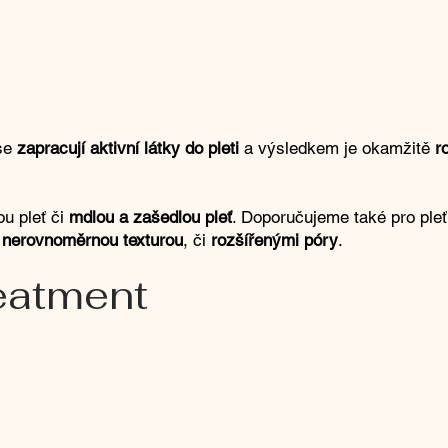
 se
zapracují aktivní látky do pleti
a
výsledkem je okamžitě
r
u pleť či
mdlou a zašedlou pleť
. Doporučujeme také pro ple
s
nerovnoměrnou texturou
, či
rozšířenými póry
.
eatment