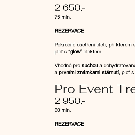
2 650,-
75 min.
REZERVACE
Pokročilé ošetření pleti, při kterém
pleť s
“glow”
efektem
.
​Vhodné pro
suchou
a dehydratovano
a
prvními známkami stárnutí
, pleť 
Pro Event Tr
2 950,-
90 min.
REZERVACE