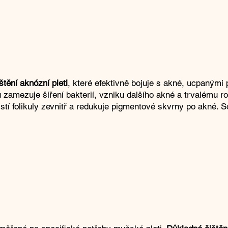
štění aknózní pleti
, které efektivně bojuje s akné, ucpanými 
zamezuje šíření bakterií, vzniku dalšího akné a trvalému ro
tí folikuly zevnitř a redukuje pigmentové skvrny po akné. So