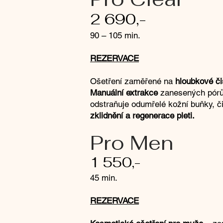
2 690,-
90 – 105 min.
REZERVACE
Ošetření zaměřené na
hloubkové či
Manuální extrakce
zanesených pórů 
odstraňuje odumřelé kožní buňky, čis
zklidnění a regenerace pleti.
Pro Men
1 550,-
45 min.
REZERVACE