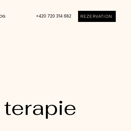
+420 720 314 682
REZERVATION
OG
 terapie
a