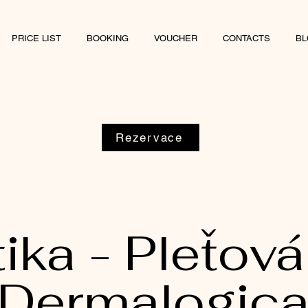
PRICE LIST
BOOKING
VOUCHER
CONTACTS
BL
Rezervace
ka - Pleťová
Dermalogic