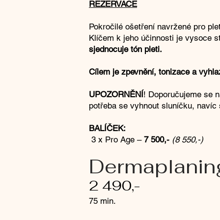
REZERVACE
Pokročilé ošetření navržené pro ple
Klíčem k jeho účinnosti je vysoce s
sjednocuje tón pleti.
Cílem je zpevnění, tonizace a vyhlaz
UPOZORNĚNÍ
! Doporučujeme se n
potřeba se vyhnout sluníčku, naví
BALÍČEK:
3 x Pro Age –
7 500,-
(8 550,-)
​Dermaplanin
2 490,-
​75 min.