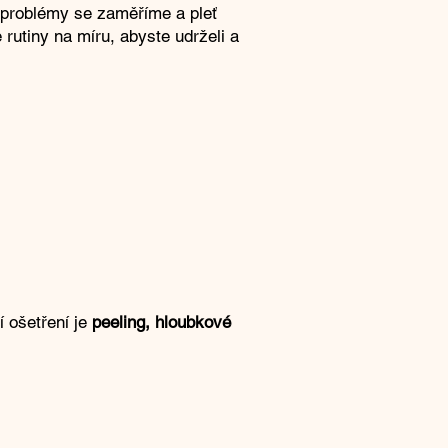
é problémy se zaměříme a pleť
 rutiny na míru, abyste udrželi a
í ošetření je
peeling,
hloubkové