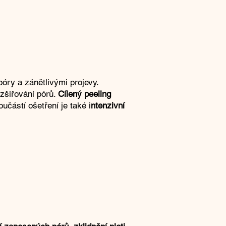
póry a zánětlivými projevy.
zšiřování pórů.
Cílený peeling
učástí ošetření je také i
ntenzivní