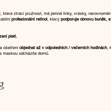
ť, která ztrácí pružnost, má jemné linky, vrásky, nerovnomě
tabilní
profesionální retinol
, který
podporuje obnovu buněk, st
ení pleti.
a ošetření
objednat až v odpoledních / večerních hodinách
, 
c s maskou odcházíte domů.
g