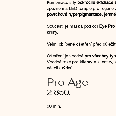
Kombinace síly
pokročilé exfoliace
zpevnění a LED terapie pro regenera
povrchové hyperpigmentace, jemné li
Součástí je maska pod oči
Eye Pro
kruhy.
Velmi oblíbené ošetření před důleži
Ošetření je vhodné
pro všechny typ
Vhodné také pro klienty a klientky, 
několik týdnů.
Pro Age
2 850,-​
​90 min.