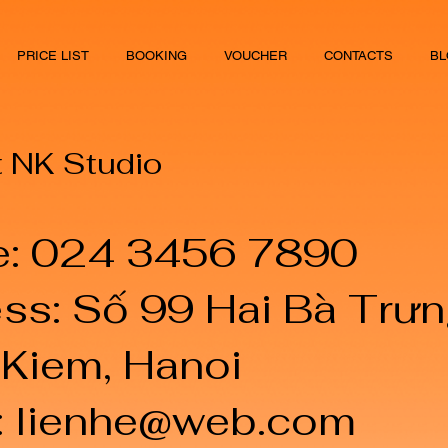
PRICE LIST
BOOKING
VOUCHER
CONTACTS
BL
 NK Studio
e: 024 3456 7890
ss: Số 99 Hai Bà Trư
Kiem, Hanoi
:
lienhe@web.com