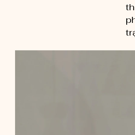
th
p
tr