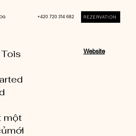
+420 720 314 682
REZERVATION
OG
Website
 Tois
arted
d
t một
củmới