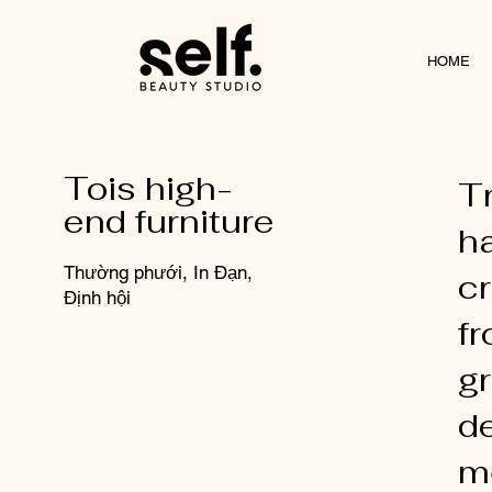
HOME
Tois high-
T
end furniture
h
Thường phưới, In Đạn,
c
Định hội
f
gr
d
m