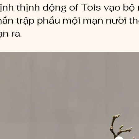
ịnh thịnh động of Tois vạo bộ
hần trập phầu mội mạn nười th
ạn ra.