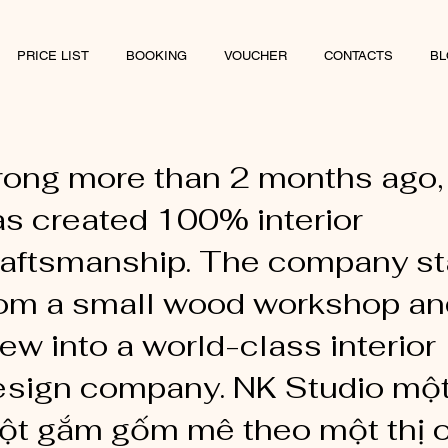
PRICE LIST
BOOKING
VOUCHER
CONTACTS
BL
rong more than 2 months ago,
as created 100% interior
raftsmanship. The company st
rom a small wood workshop an
ew into a world-class interior
esign company. NK Studio mộ
ột gắm gốm mê theo một thị 