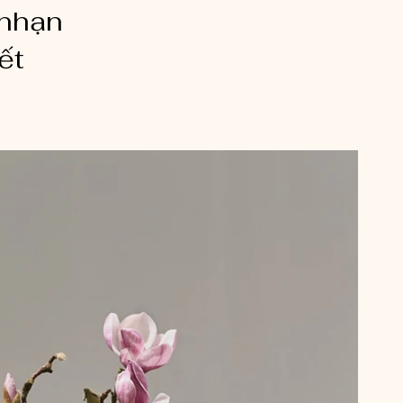
 nhạn
ết