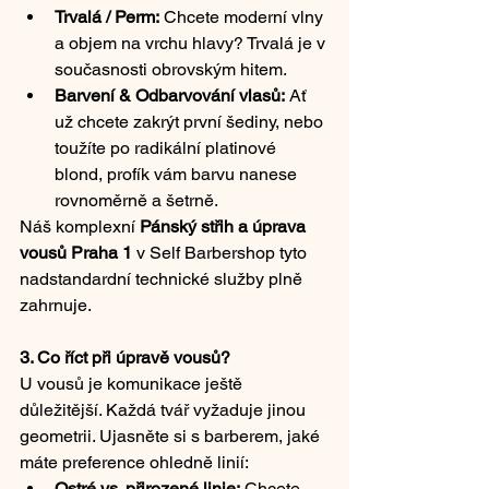
Trvalá / Perm:
 Chcete moderní vlny 
a objem na vrchu hlavy? Trvalá je v 
současnosti obrovským hitem.
Barvení & Odbarvování vlasů:
 Ať 
už chcete zakrýt první šediny, nebo 
toužíte po radikální platinové 
blond, profík vám barvu nanese 
rovnoměrně a šetrně.
Náš komplexní 
Pánský střih a úprava 
vousů Praha 1
 v Self Barbershop tyto 
nadstandardní technické služby plně 
zahrnuje.
3. Co říct při úpravě vousů?
U vousů je komunikace ještě 
důležitější. Každá tvář vyžaduje jinou 
geometrii. Ujasněte si s barberem, jaké 
máte preference ohledně linií:
Ostré vs. přirozené linie:
 Chcete 