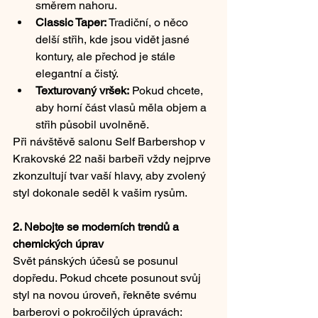
směrem nahoru.
Classic Taper:
 Tradiční, o něco 
delší střih, kde jsou vidět jasné 
kontury, ale přechod je stále 
elegantní a čistý.
Texturovaný vršek:
 Pokud chcete, 
aby horní část vlasů měla objem a 
střih působil uvolněně.
Při návštěvě salonu Self Barbershop v 
Krakovské 22 naši barbeři vždy nejprve 
zkonzultují tvar vaší hlavy, aby zvolený 
styl dokonale seděl k vašim rysům.
2. Nebojte se moderních trendů a 
chemických úprav
Svět pánských účesů se posunul 
dopředu. Pokud chcete posunout svůj 
styl na novou úroveň, řekněte svému 
barberovi o pokročilých úpravách: