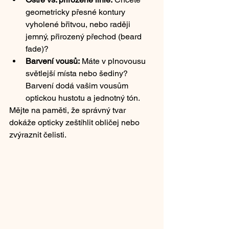
geometricky přesné kontury 
vyholené břitvou, nebo raději 
jemný, přirozený přechod (beard 
fade)?
Barvení vousů:
 Máte v plnovousu 
světlejší místa nebo šediny? 
Barvení dodá vašim vousům 
optickou hustotu a jednotný tón.
Mějte na paměti, že správný tvar 
dokáže opticky zeštíhlit obličej nebo 
zvýraznit čelisti.