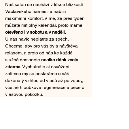
Náš salon se nachází v těsné blízkosti 
Václavského náměstí a nabízí 
maximální komfort. Víme, že přes týden 
můžete mít plný kalendář, proto máme 
otevřeno i v sobotu a v neděli
.
U nás navíc neplatíte za spěch. 
Chceme, aby pro vás byla návštěva 
relaxem, a proto od nás ke každé 
službě dostanete 
nealko drink zcela 
zdarma
. Vychutnáte si osvěžení, 
zatímco my se postaráme o váš 
dokonalý vzhled od vlasů až po vousy, 
včetně hloubkové regenerace a péče o 
vlasovou pokožku.
Dopřejte si prémiový 
Pánský střih a 
úprava vousů Praha 1
 a objednejte se 
k nám ještě dnes.
Chcete vědět, jaké střihy teď letí?
Podívejte se na náš Přehled stylů 