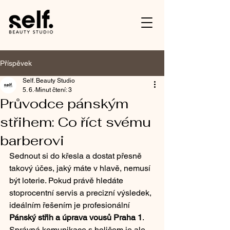
Příspěvek
Self. Beauty Studio
5. 6.
Minut čtení: 3
Průvodce pánským
střihem: Co říct svému
barberovi
Sednout si do křesla a dostat přesně 
takový účes, jaký máte v hlavě, nemusí 
být loterie. Pokud právě hledáte 
stoprocentní servis a precizní výsledek, 
ideálním řešením je profesionální 
Pánský střih a úprava vousů Praha 1
. 
Správná komunikace s holičem je ale 