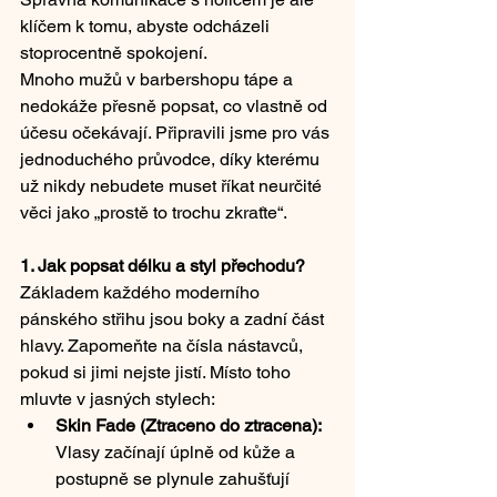
klíčem k tomu, abyste odcházeli 
stoprocentně spokojení.
Mnoho mužů v barbershopu tápe a 
nedokáže přesně popsat, co vlastně od 
účesu očekávají. Připravili jsme pro vás 
jednoduchého průvodce, díky kterému 
už nikdy nebudete muset říkat neurčité 
věci jako „prostě to trochu zkraťte“.
1. Jak popsat délku a styl přechodu?
Základem každého moderního 
pánského střihu jsou boky a zadní část 
hlavy. Zapomeňte na čísla nástavců, 
pokud si jimi nejste jistí. Místo toho 
mluvte v jasných stylech:
Skin Fade (Ztraceno do ztracena):
Vlasy začínají úplně od kůže a 
postupně se plynule zahušťují 