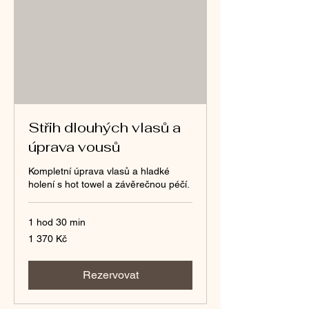
Střih dlouhých vlasů a
úprava vousů
Kompletní úprava vlasů a hladké
holení s hot towel a závěrečnou péčí.
1 hod 30 min
1 370
1 370 Kč
českých
korun
Rezervovat