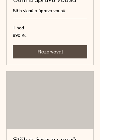
Střih vlasů a úprava vousů
1 hod
890
890 Kč
českých
korun
Rezervovat
Střih a úprava vousů