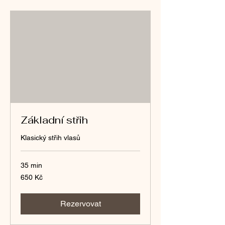
Základní střih
Klasický střih vlasů
35 min
650
650 Kč
českých
korun
Rezervovat