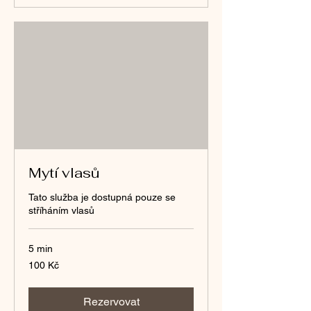
Mytí vlasů
Tato služba je dostupná pouze se
stříháním vlasů
5 min
100
100 Kč
českých
korun
Rezervovat