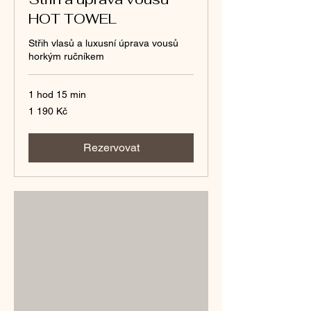
HOT TOWEL
Střih vlasů a luxusní úprava vousů
horkým ručníkem
1 hod 15 min
1 190
1 190 Kč
českých
korun
Rezervovat