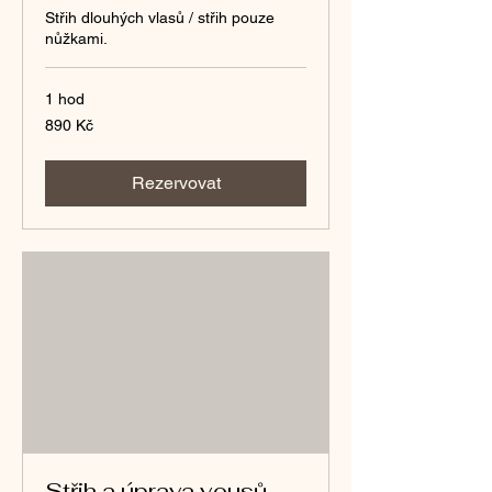
Střih dlouhých vlasů / střih pouze
nůžkami.
1 hod
890
890 Kč
českých
korun
Rezervovat
Střih a úprava vousů