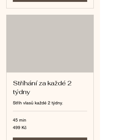
Stříhání za každé 2
týdny
Střih vlasů každé 2 týdny.
45 min
499
499 Kč
českých
korun