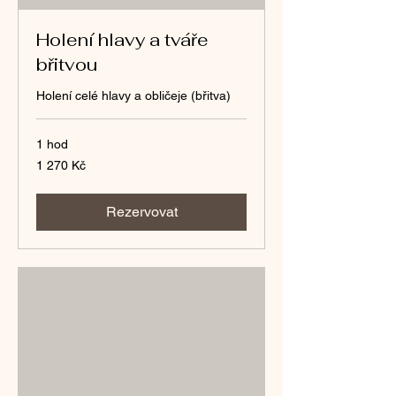
Holení hlavy a tváře
břitvou
Holení celé hlavy a obličeje (břitva)
1 hod
1 270
1 270 Kč
českých
korun
Rezervovat