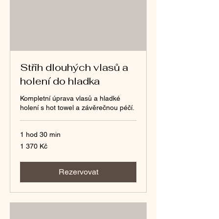
Střih dlouhých vlasů a
holení do hladka
Kompletní úprava vlasů a hladké
holení s hot towel a závěrečnou péčí.
1 hod 30 min
1 370
1 370 Kč
českých
korun
Rezervovat