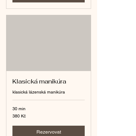
Klasická manikúra
klasická lázenská manikúra
30 min
380
380 Kč
českých
korun
Rezervovat