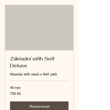
Základní střih Self
Deluxe
Klasický střih vlasů s Self. péčị
45 min
750
750 Kč
českých
korun
Rezervovat