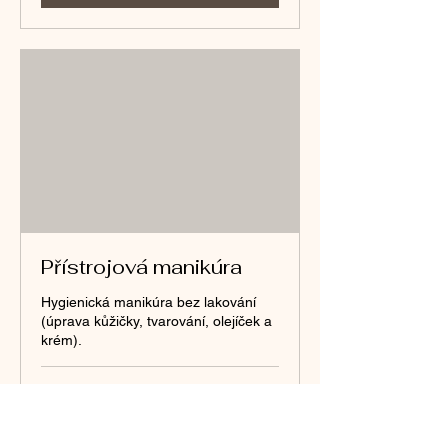
Přístrojová manikúra
Hygienická manikúra bez lakování
(úprava kůžičky, tvarování, olejíček a
krém).
30 min
550
550 Kč
českých
korun