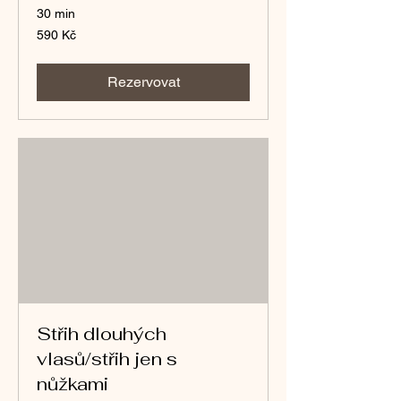
30 min
590
590 Kč
českých
korun
Rezervovat
Střih dlouhých
vlasů/střih jen s
nůžkami