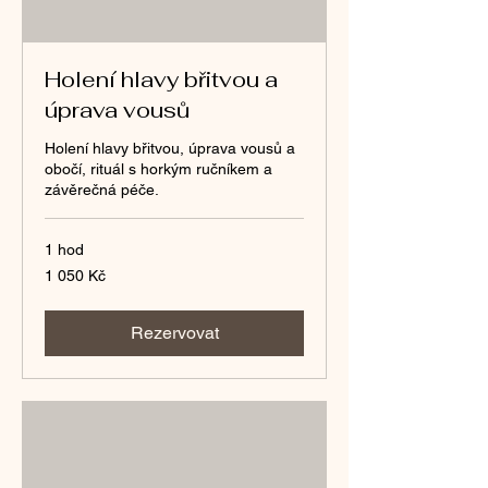
Holení hlavy břitvou a
úprava vousů
Holení hlavy břitvou, úprava vousů a
obočí, rituál s horkým ručníkem a
závěrečná péče.
1 hod
1 050
1 050 Kč
českých
korun
Rezervovat