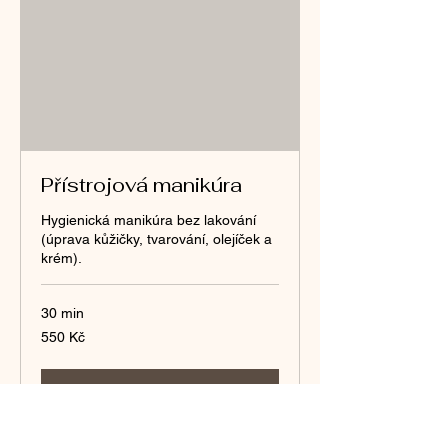
Přístrojová manikúra
Hygienická manikúra bez lakování
(úprava kůžičky, tvarování, olejíček a
krém).
30 min
550
550 Kč
českých
korun
Rezervovat