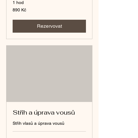
1 hod
890
890 Kč
českých
korun
Rezervovat
Střih a úprava vousů
Střih vlasů a úprava vousů