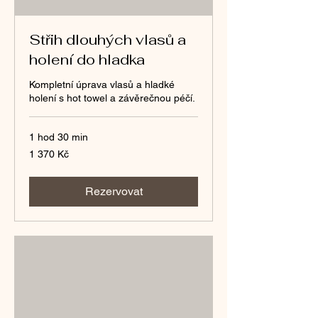
Střih dlouhých vlasů a
holení do hladka
Kompletní úprava vlasů a hladké
holení s hot towel a závěrečnou péčí.
1 hod 30 min
1 370
1 370 Kč
českých
korun
Rezervovat