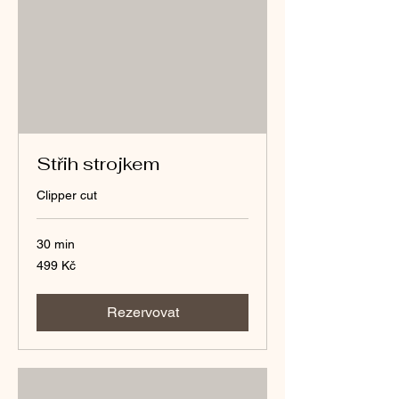
Střih strojkem
Clipper cut
30 min
499
499 Kč
českých
korun
Rezervovat