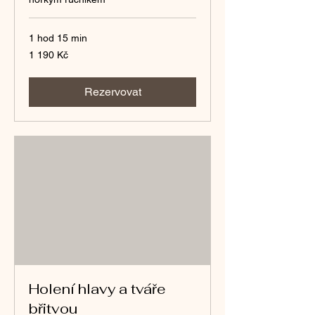
1 hod 15 min
1 190
1 190 Kč
českých
korun
Rezervovat
Holení hlavy a tváře
břitvou