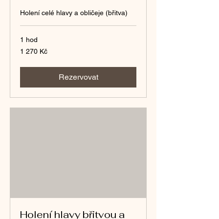
Holení celé hlavy a obličeje (břitva)
1 hod
1 270
1 270 Kč
českých
korun
Rezervovat
Holení hlavy břitvou a