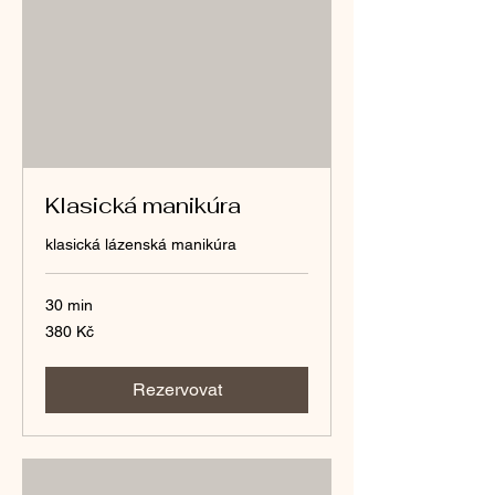
Klasická manikúra
klasická lázenská manikúra
30 min
380
380 Kč
českých
korun
Rezervovat