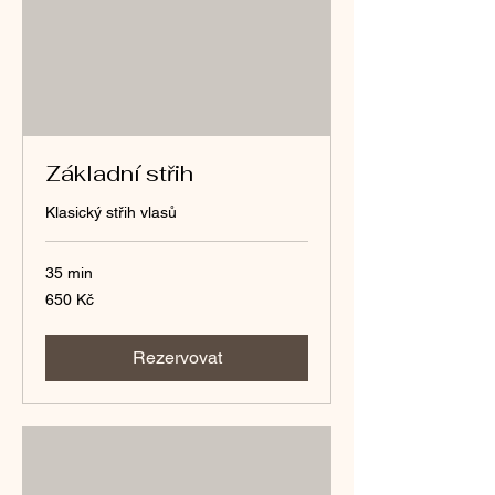
Základní střih
Klasický střih vlasů
35 min
650
650 Kč
českých
korun
Rezervovat