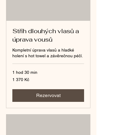
Střih dlouhých vlasů a
úprava vousů
Kompletní úprava vlasů a hladké
holení s hot towel a závěrečnou péčí.
1 hod 30 min
1 370
1 370 Kč
českých
korun
Rezervovat