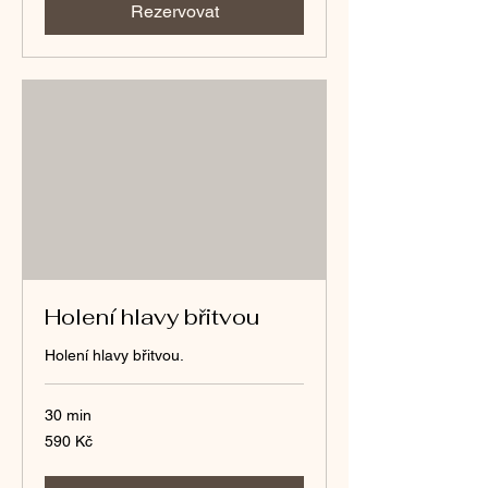
Rezervovat
Holení hlavy břitvou
Holení hlavy břitvou.
30 min
590
590 Kč
českých
korun