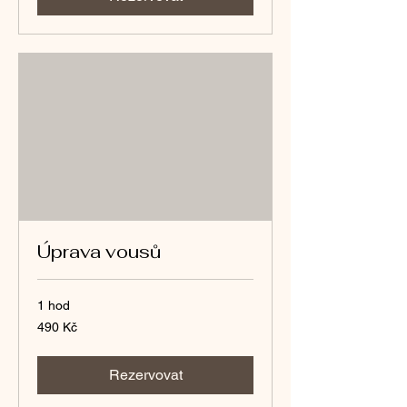
Úprava vousů
1 hod
490
490 Kč
českých
korun
Rezervovat