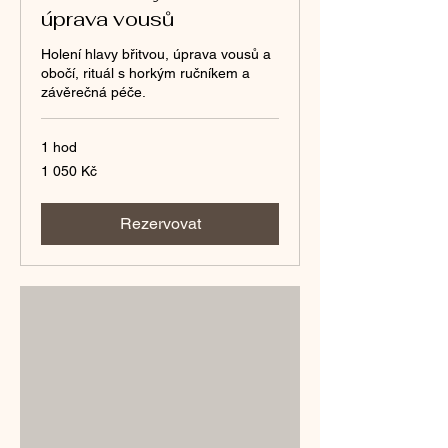
úprava vousů
Holení hlavy břitvou, úprava vousů a
obočí, rituál s horkým ručníkem a
závěrečná péče.
1 hod
1 050
1 050 Kč
českých
korun
Rezervovat