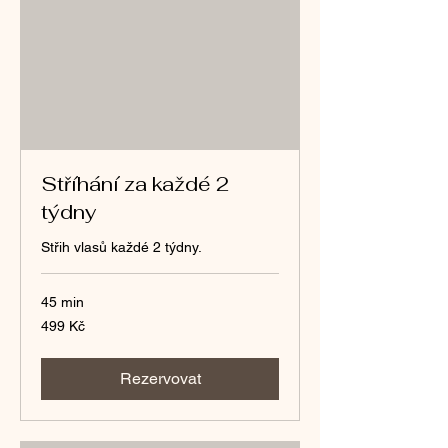
Stříhání za každé 2
týdny
Střih vlasů každé 2 týdny.
45 min
499
499 Kč
českých
korun
Rezervovat