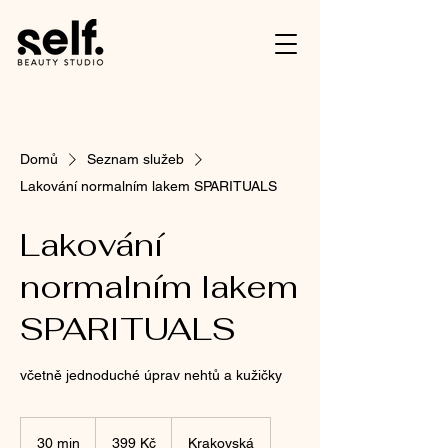
Domů
Seznam služeb
Lakování normalním lakem SPARITUALS
Lakování
normalním lakem
SPARITUALS
včetně jednoduché úprav nehtů a kužičky
399
českých
30 min
3
399 Kč
Krakovská
korun