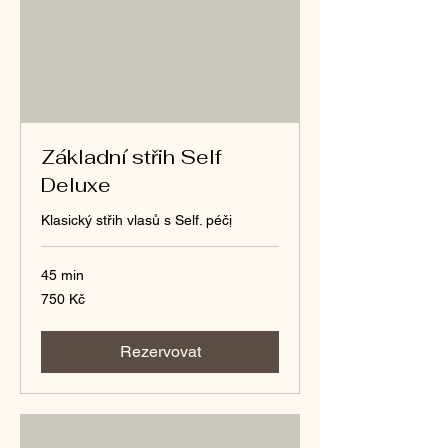
Základní střih Self
Deluxe
Klasický střih vlasů s Self. péčị
45 min
750
750 Kč
českých
korun
Rezervovat