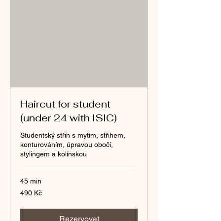
Haircut for student
(under 24 with ISIC)
Studentský střih s mytím, střihem,
konturováním, úpravou obočí,
stylingem a kolínskou
45 min
490
490 Kč
českých
korun
Rezervovat