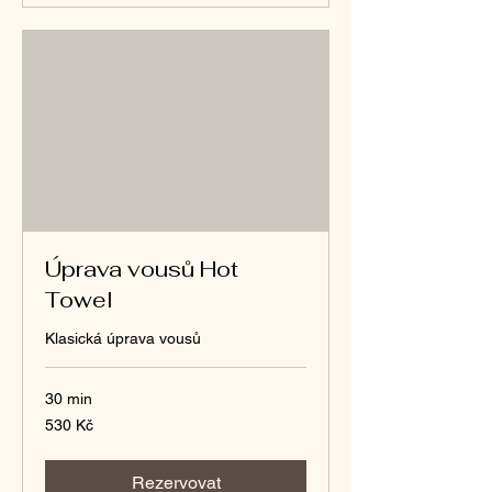
Úprava vousů Hot
Towel
Klasická úprava vousů
30 min
530
530 Kč
českých
korun
Rezervovat