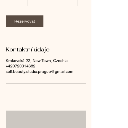
0
m
i
n
Rezervovat
Kontaktní údaje
Krakovská 22, New Town, Czechia
+420720314682
self.beauty.studio.prague@gmail.com