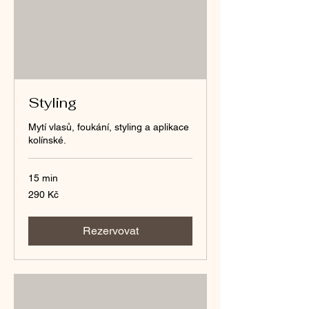
Styling
Mytí vlasů, foukání, styling a aplikace
kolínské.
15 min
290
290 Kč
českých
korun
Rezervovat