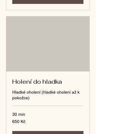
Holení do hladka
Hladké oholení (hladké oholení až k
pokožce)
30 min
650
650 Kč
českých
korun