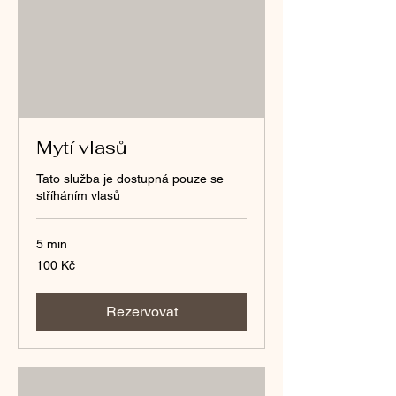
Mytí vlasů
Tato služba je dostupná pouze se
stříháním vlasů
5 min
100
100 Kč
českých
korun
Rezervovat