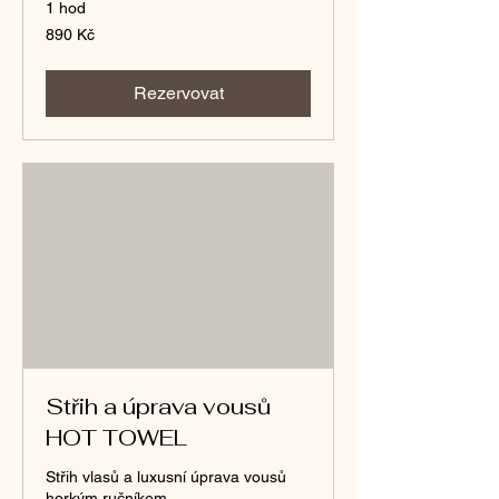
1 hod
890
890 Kč
českých
korun
Rezervovat
Střih a úprava vousů
HOT TOWEL
Střih vlasů a luxusní úprava vousů
horkým ručníkem