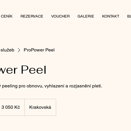
CENÍK
REZERVACE
VOUCHER
GALERIE
KONTAKT
B
služeb
ProPower Peel
wer Peel
 peeling pro obnovu, vyhlazení a rozjasnění pleti.
050
ských
3 050 Kč
Krakovská
run