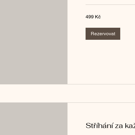
499
499 Kč
českých
korun
Rezervovat
Stříhání za k