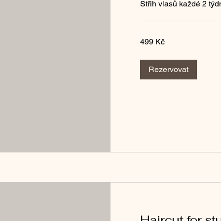
Střih vlasů každé 2 týd
499
499 Kč
českých
korun
Rezervovat
Haircut for s