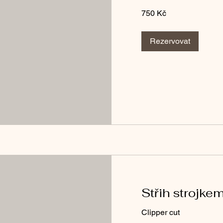
750
750 Kč
českých
korun
Rezervovat
Střih strojke
Clipper cut