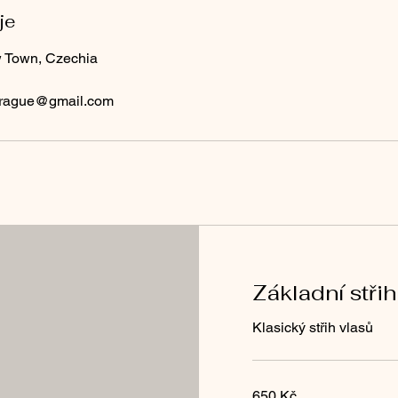
je
 Town, Czechia
.prague@gmail.com
Základní střih
Klasický střih vlasů
650
650 Kč
českých