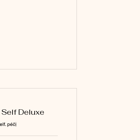
h Self Deluxe
elf. péčị