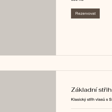
korun
Rezervovat
Základní stři
Klasický střih vlasů s S