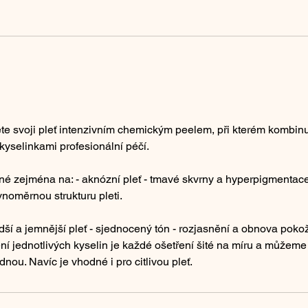
te svoji pleť intenzivním chemickým peelem, při kterém kombi
kyselinkami profesionální péčí.
né zejména na: - aknózní pleť - tmavé skvrny a hyperpigmentace
ovnoměrnou strukturu pleti.
dší a jemnější pleť - sjednocený tón - rozjasnění a obnova poko
í jednotlivých kyselin je každé ošetření šité na míru a můžeme 
nou. Navíc je vhodné i pro citlivou pleť.