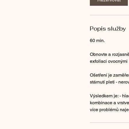
5
m
i
n
Popis služby
60 min.
Obnovte a rozjasně
exfoliaci ovocnými 
Ošetření je zaměře
stárnutí pleti - ner
Výsledkem je: - hla
kombinace a vrstven
více problémů najed