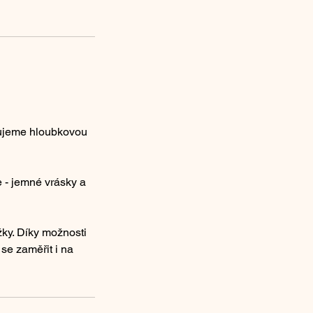
nujeme hloubkovou
 - jemné vrásky a
žky. Díky možnosti
se zaměřit i na