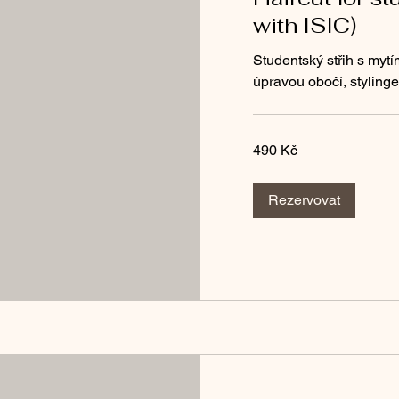
with ISIC)
Studentský střih s mytí
úpravou obočí, styling
490
490 Kč
českých
korun
Rezervovat