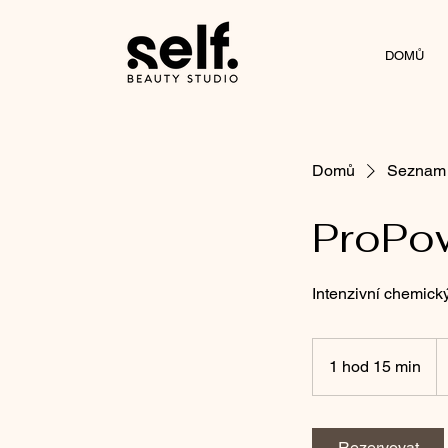
DOMŮ
Domů
Seznam 
ProPo
Intenzivní chemický
3 
če
1 hod 15 min
1
ko
h
o
1
Rezervovat